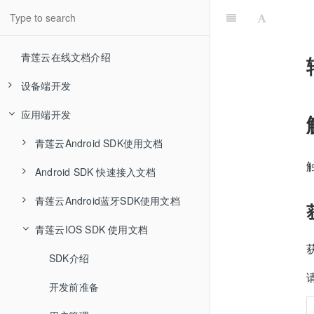
青莲云在线文档介绍
设备端开发
应用端开发
青莲云嵌入式SDK Demo使用文档
青莲云串口通信协议
青莲云Android SDK使用文档
软硬件准备
青莲云网关串口通信协议
Android SDK 快速接入文档
产品开发
串口通信约定&帧格式说明
SDK 介绍
青莲云MCU SDK接口说明文档
青莲云Android蓝牙SDK使用文档
功能调试
基础系统指令
串口通信约定&帧格式说明
用户管理
SDK
AndroidMinfest．xml配置
青莲云嵌入式SDK开发使用文档
青莲云IOS SDK 使用文档
传输数据指令
基础系统指令
SDK初始化
设备相关
SDK介绍
注册/登录/发送手机验证码
青莲云蓝牙BLE SDK开发使用文档
ota固件升级
传输数据指令
系统功能接口
sdk目录结构
辅助功能
本地蓝牙
SDK介绍
获取产品列表
高级功能
ota固件升级
功能点数据传输接口
系统函数
sdk目录结构
定制功能
云端蓝牙
开发前准备
青莲云蓝牙BLE MESH SDK开发使用文档