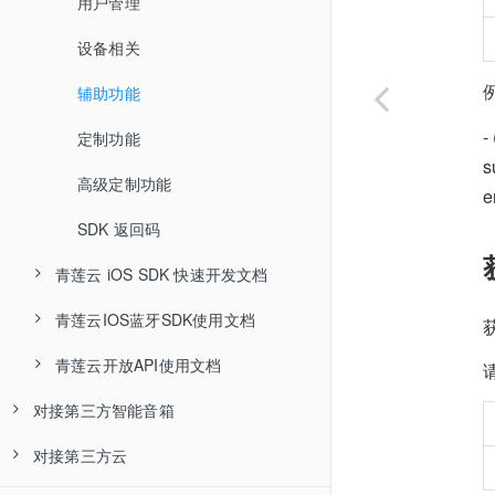
设备列表
子设备指令
高级功能
OTA升级接口
传输数据
系统函数
系统函数
高级定制
蓝牙mesh
用户管理
青莲云Android设备SDK开发使用文档
青莲云OTA升级操作流程
子设备指令
高级功能接口
远程升级
传输数据
传输数据
SDK目录结构
SDK 返回码
SDK返回码
设备相关
青莲云嵌入式开发FAQ
子设备功能
设备信息
OTA固件升级
高级功能
系统函数
固件发布
辅助功能
- 
本地设备存储
高级功能
传输数据
固件下载
系统接口
定制功能
ESP-WROOM-02 青莲云固件烧录文档
s
ESP8266EX青莲云固件烧录文档
子设备功能
ota固件升级
重启升级
OTA远程升级
硬件准备
高级定制功能
e
青莲云公开课FAQ
高级功能
云平台
软件准备
硬件准备
SDK 返回码
青莲云热补丁升级操作流程
青莲云 iOS SDK 快速开发文档
子设备功能
APP
MCU+BIN版本烧录准备
软件准备
ESP8266问题
15分钟制作智能插座
青莲云IOS蓝牙SDK使用文档
烧录固件
MCU+BIN版本烧录准备
Arduino
补丁发布
SDK介绍
云平台
青莲云开放API使用文档
LIB版本烧录准备
拉取补丁列表
软硬件准备
开发前准备
SDK介绍
15分钟制作智能插座（串口接入方式）
App
对接第三方智能音箱
烧录固件
请求下载
产品开发
软硬件准备
SDK使用
开发前准备
API域名
其他
对接第三方云
青莲云设备接入亚马逊echo音箱教程
补丁下载
功能调试
产品开发
设备设置
蓝牙使用
用户信息