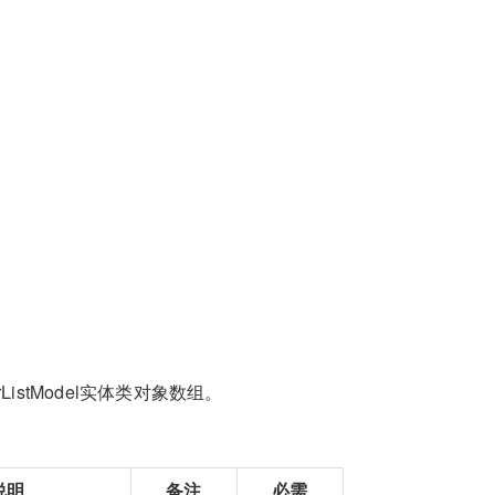
ListModel实体类对象数组。
说明
备注
必需