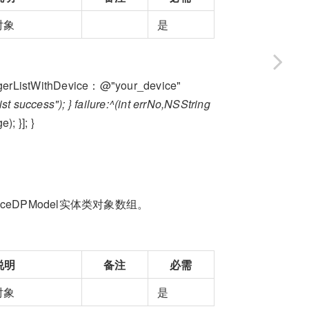
对象
是
iggerListWithDevice：@"your_device"
t success"); } failure:^(int errNo,NSString
; }]; }
ceDPModel实体类对象数组。
说明
备注
必需
对象
是