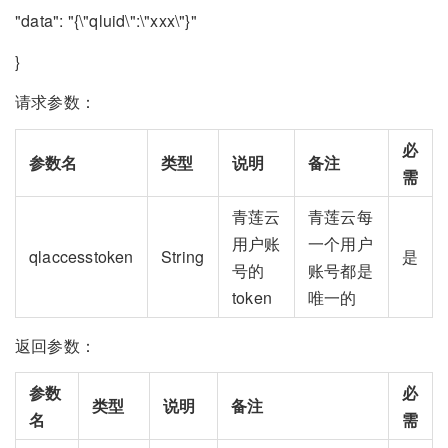
"data": "{\"qluid\":\"xxx\"}"
}
请求参数：
必
参数名
类型
说明
备注
需
青莲云
青莲云每
用户账
一个用户
qlaccesstoken
String
是
号的
账号都是
token
唯一的
返回参数：
参数
必
类型
说明
备注
名
需