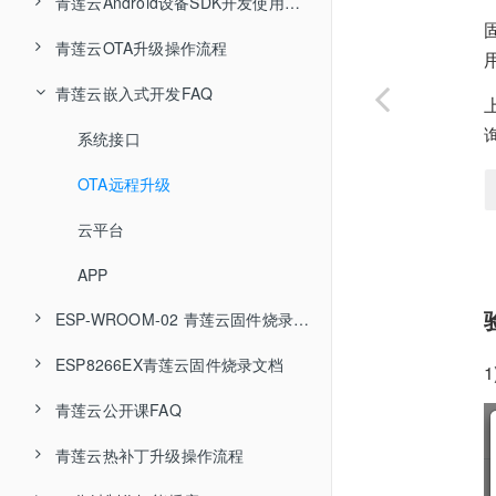
子设备指令
高级功能
OTA升级接口
传输数据
系统函数
系统函数
青莲云Android设备SDK开发使用文档
青莲云OTA升级操作流程
子设备指令
高级功能接口
远程升级
传输数据
传输数据
SDK目录结构
青莲云嵌入式开发FAQ
子设备功能
设备信息
OTA固件升级
高级功能
系统函数
固件发布
本地设备存储
高级功能
传输数据
固件下载
系统接口
子设备功能
ota固件升级
重启升级
OTA远程升级
高级功能
云平台
子设备功能
APP
ESP-WROOM-02 青莲云固件烧录文档
ESP8266EX青莲云固件烧录文档
硬件准备
青莲云公开课FAQ
软件准备
硬件准备
青莲云热补丁升级操作流程
MCU+BIN版本烧录准备
软件准备
ESP8266问题