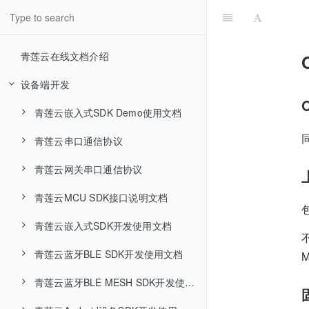
青莲云在线文档介绍
设备端开发
青莲云嵌入式SDK Demo使用文档
青莲云串口通信协议
软硬件准备
青莲云网关串口通信协议
产品开发
串口通信约定&帧格式说明
青莲云MCU SDK接口说明文档
功能调试
基础系统指令
串口通信约定&帧格式说明
青莲云嵌入式SDK开发使用文档
传输数据指令
基础系统指令
SDK初始化
青莲云蓝牙BLE SDK开发使用文档
ota固件升级
传输数据指令
系统功能接口
sdk目录结构
高级功能
ota固件升级
功能点数据传输接口
系统函数
sdk目录结构
青莲云蓝牙BLE MESH SDK开发使用文档