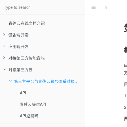
青莲云在线文档介绍
设备端开发
应用端开发
青莲云嵌入式SDK Demo使用文档
对接第三方智能音箱
青莲云串口通信协议
青莲云Android SDK使用文档
软硬件准备
对接第三方云
青莲云网关串口通信协议
Android SDK 快速接入文档
青莲云设备接入亚马逊echo音箱教程
产品开发
串口通信约定&帧格式说明
SDK 介绍
青莲云MCU SDK接口说明文档
青莲云Android蓝牙SDK使用文档
功能调试
基础系统指令
串口通信约定&帧格式说明
用户管理
SDK
接入流程
第三方平台与青莲云账号体系对接API使用文档
青莲云设备接入GoogleHome音箱教程
AndroidMinfest．xml配置
青莲云嵌入式SDK开发使用文档
青莲云IOS SDK 使用文档
青莲云设备接入天猫精灵音箱教程
传输数据指令
基础系统指令
SDK初始化
设备相关
SDK介绍
Alexa应用端配置
接入流程
API
注册/登录/发送手机验证码
青莲云提供API
青莲云蓝牙BLE SDK开发使用文档
青莲云 iOS SDK 快速开发文档
青莲云对接第三方智能音箱API文档
ota固件升级
传输数据指令
系统功能接口
sdk目录结构
辅助功能
本地蓝牙
SDK介绍
Google Home应用端配置
接入流程
亚马逊Smart Home Skill开发者文档
2
获取产品列表
API返回码
青莲云IOS蓝牙SDK使用文档
高级功能
ota固件升级
功能点数据传输接口
系统函数
sdk目录结构
定制功能
云端蓝牙
开发前准备
SDK介绍
Google Smart Home 开发者文档
天猫精灵应用端配置
API域名
青莲云蓝牙BLE MESH SDK开发使用文档